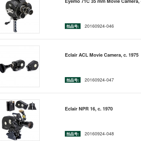
Eyemo 71C 35 mm Movie Camera, 
20160924-046
拍品号:
Eclair ACL Movie Camera, c. 1975
20160924-047
拍品号:
Eclair NPR 16, c. 1970
20160924-048
拍品号: