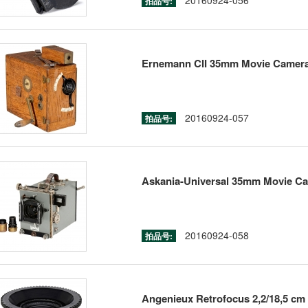
20160924-056
拍品号:
Ernemann CII 35mm Movie Camera,
20160924-057
拍品号:
Askania-Universal 35mm Movie Ca
20160924-058
拍品号:
Angenieux Retrofocus 2,2/18,5 cm