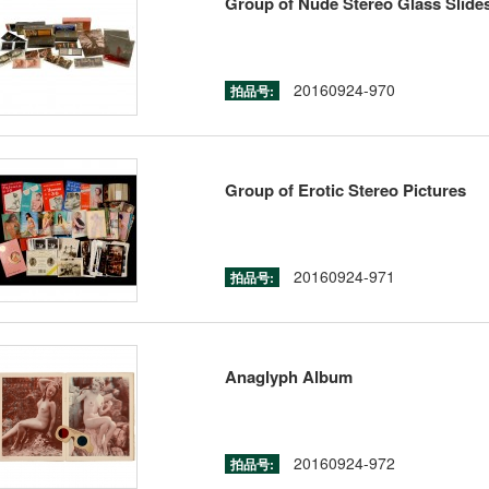
Group of Nude Stereo Glass Slide
20160924-970
拍品号:
Group of Erotic Stereo Pictures
20160924-971
拍品号:
Anaglyph Album
20160924-972
拍品号: