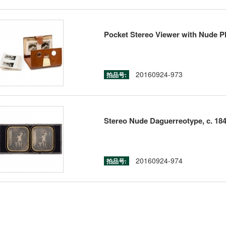
Pocket Stereo Viewer with Nude Ph
20160924-973
拍品号:
Stereo Nude Daguerreotype, c. 18
20160924-974
拍品号: