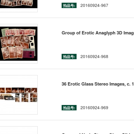
20160924-967
拍品号:
Group of Erotic Anaglyph 3D Image
20160924-968
拍品号:
36 Erotic Glass Stereo Images, c. 
20160924-969
拍品号: